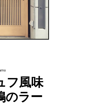
amo
ュフ風味
鴨のラー