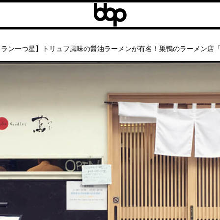
b
b
b
ラン一つ星】トリュフ風味の醤油ラーメンが有名！巣鴨のラーメン店「Japanes