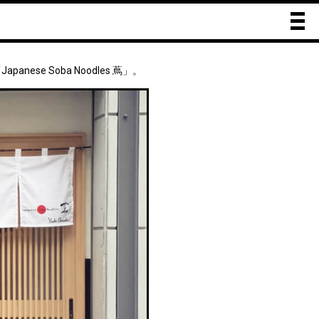
e Soba Noodles 蔦」。