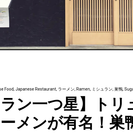
se Food
,
Japanese Restaurant
,
ラーメン
,
Ramen
,
ミシュラン
,
巣鴨
,
Sug
ュラン一つ星】トリ
ラーメンが有名！巣