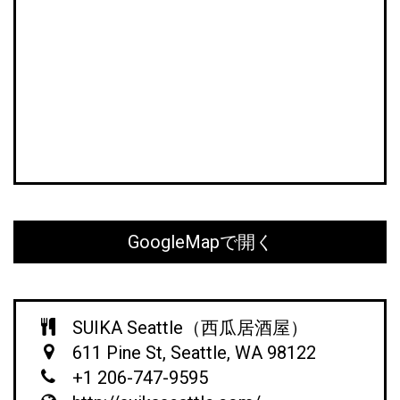
GoogleMapで開く
SUIKA Seattle（西瓜居酒屋）
611 Pine St, Seattle, WA 98122
+1 206-747-9595