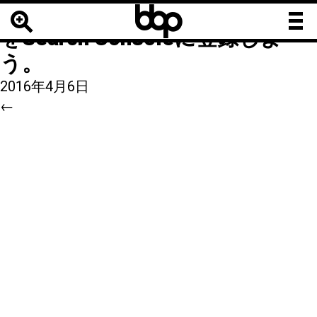
b
b
a4
|
←
WordPressでsitemap.xml
b
をSearch Consoleに登録しよ
う。
2016年4月6日
←