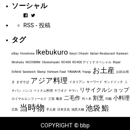
ソーシャル
vintageorder
https_bbp_jp
さ
さ
RSS - 投稿
ん
ん
の
の
プ
プ
タグ
ロ
ロ
フ
フ
ィ
ィ
Ikebukuro
ー
ー
eBay
Hiroshima
Ikejiri Ohashi
Italian Restaurant
Kameari
ル
ル
を
を
Mishuku
NICHIBAN
Okonomiyaki
RD400
RD400 デイトナスペシャル
Royal
Facebook
Twitter
お土産
で
で
Enfield
Sandwich
Stamp
Vietnam Food
YAMAHA
Yoyogi
お好み焼
表
表
アジア料理
示
示
き
まぜそば
イタリアン
キーワード
サンドイッチ
ニ
リサイクルショップ
チバン
ハンコ
ベトナム料理
ヤフオク
ヤマハ
二毛作
割烹
小料理
ロイヤルエンフィールド
三宿
亀有
代々木
印鑑
当時物
池袋
鮨
広島
手土産
日本文化
池尻大橋
COPYRIGHT © bbp