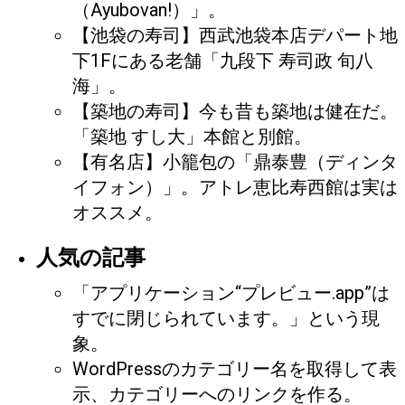
（Ayubovan!）」。
【池袋の寿司】西武池袋本店デパート地
下1Fにある老舗「九段下 寿司政 旬八
海」。
【築地の寿司】今も昔も築地は健在だ。
「築地 すし大」本館と別館。
【有名店】小籠包の「鼎泰豊（ディンタ
イフォン）」。アトレ恵比寿西館は実は
オススメ。
人気の記事
「アプリケーション“プレビュー.app”は
すでに閉じられています。」という現
象。
WordPressのカテゴリー名を取得して表
示、カテゴリーへのリンクを作る。