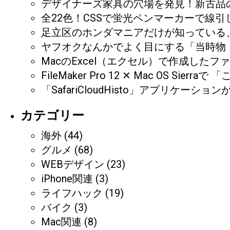
デザイナーズ家具の穴場を発見！新古品の
全22色！CSSで蛍光ペンマーカーで線
足立区のホンダマニアだけが知っている、CB
ヤフオクなんかでよく目にする「当時物
MacのExcel（エクセル）で作成し
FileMaker Pro 12 ✕ Mac O
「SafariCloudHisto」アプリケ
カテゴリー
海外
(44)
グルメ
(68)
WEBデザイン
(23)
iPhone関連
(3)
ライフハック
(19)
バイク
(3)
Mac関連
(8)