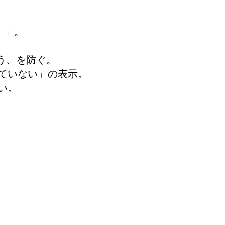
）」。
まう、を防ぐ。
ルされていない」の表示。
ない。