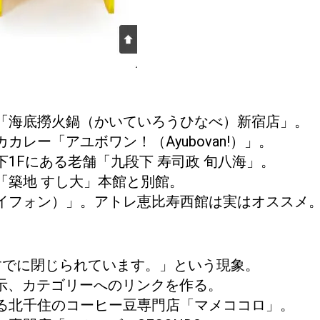
「海底撈火鍋（かいていろうひなべ）新宿店」。
レー「アユボワン！（Ayubovan!）」。
1Fにある老舗「九段下 寿司政 旬八海」。
「築地 すし大」本館と別館。
イフォン）」。アトレ恵比寿西館は実はオススメ
はすでに閉じられています。」という現象。
て表示、カテゴリーへのリンクを作る。
る北千住のコーヒー豆専門店「マメココロ」。