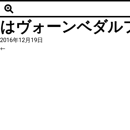
12
|
←
Max Bi
はヴォーンベダルフ（
2016年12月19日
←