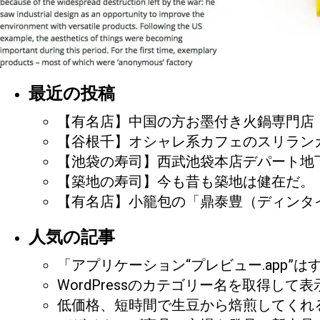
最近の投稿
【有名店】中国の方お墨付き火鍋専門店
【谷根千】オシャレ系カフェのスリランカカ
【池袋の寿司】西武池袋本店デパート地下
【築地の寿司】今も昔も築地は健在だ。
【有名店】小籠包の「鼎泰豊（ディンタ
人気の記事
「アプリケーション“プレビュー.app”
WordPressのカテゴリー名を取得し
低価格、短時間で生豆から焙煎してくれ