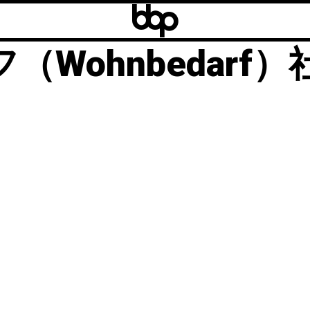
b
b
llのウルムスツール
b
Wohnbedarf