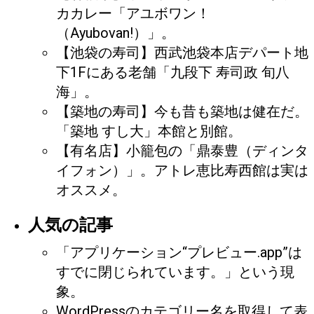
カカレー「アユボワン！
（Ayubovan!）」。
【池袋の寿司】西武池袋本店デパート地
下1Fにある老舗「九段下 寿司政 旬八
海」。
【築地の寿司】今も昔も築地は健在だ。
「築地 すし大」本館と別館。
【有名店】小籠包の「鼎泰豊（ディンタ
イフォン）」。アトレ恵比寿西館は実は
オススメ。
人気の記事
「アプリケーション“プレビュー.app”は
すでに閉じられています。」という現
象。
WordPressのカテゴリー名を取得して表