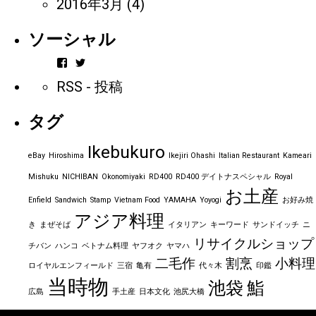
2016年3月
(4)
ソーシャル
vintageorder
https_bbp_jp
さ
さ
RSS - 投稿
ん
ん
の
の
プ
プ
タグ
ロ
ロ
フ
フ
ィ
ィ
Ikebukuro
ー
ー
eBay
Hiroshima
Ikejiri Ohashi
Italian Restaurant
Kameari
ル
ル
を
を
Mishuku
NICHIBAN
Okonomiyaki
RD400
RD400 デイトナスペシャル
Royal
Facebook
Twitter
お土産
で
で
Enfield
Sandwich
Stamp
Vietnam Food
YAMAHA
Yoyogi
お好み焼
表
表
アジア料理
示
示
き
まぜそば
イタリアン
キーワード
サンドイッチ
ニ
リサイクルショップ
チバン
ハンコ
ベトナム料理
ヤフオク
ヤマハ
二毛作
割烹
小料理
ロイヤルエンフィールド
三宿
亀有
代々木
印鑑
当時物
池袋
鮨
広島
手土産
日本文化
池尻大橋