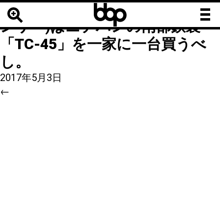
b
b
4
|
←
テープカッター(ディスペ
b
ンサー)はニチバンの南部鉄製
「TC-45」を一家に一台買うべ
し。
2017年5月3日
←