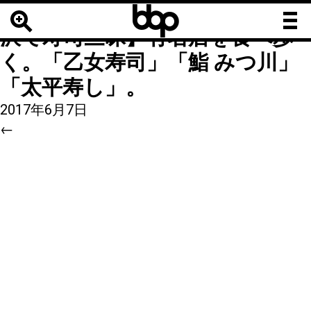
b
b
IMG_6D436086E6A0-1
|
←
【金
b
沢で寿司三昧】有名店を食べ歩
く。「乙女寿司」「鮨 みつ川」
「太平寿し」。
2017年6月7日
←