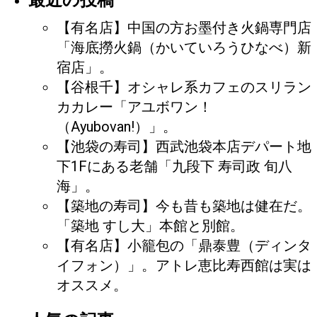
最近の投稿
【有名店】中国の方お墨付き火鍋専門店
「海底撈火鍋（かいていろうひなべ）新
宿店」。
【谷根千】オシャレ系カフェのスリラン
カカレー「アユボワン！
（Ayubovan!）」。
【池袋の寿司】西武池袋本店デパート地
下1Fにある老舗「九段下 寿司政 旬八
海」。
【築地の寿司】今も昔も築地は健在だ。
「築地 すし大」本館と別館。
【有名店】小籠包の「鼎泰豊（ディンタ
イフォン）」。アトレ恵比寿西館は実は
オススメ。