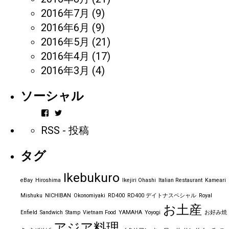
2016年7月
(9)
2016年6月
(9)
2016年5月
(21)
2016年4月
(17)
2016年3月
(4)
ソーシャル
vintageorder
https_bbp_jp
さ
さ
RSS - 投稿
ん
ん
の
の
プ
プ
タグ
ロ
ロ
フ
フ
ィ
ィ
Ikebukuro
ー
ー
eBay
Hiroshima
Ikejiri Ohashi
Italian Restaurant
Kameari
ル
ル
を
を
Mishuku
NICHIBAN
Okonomiyaki
RD400
RD400 デイトナスペシャル
Royal
Facebook
Twitter
お土産
で
で
Enfield
Sandwich
Stamp
Vietnam Food
YAMAHA
Yoyogi
お好み焼
表
表
アジア料理
示
示