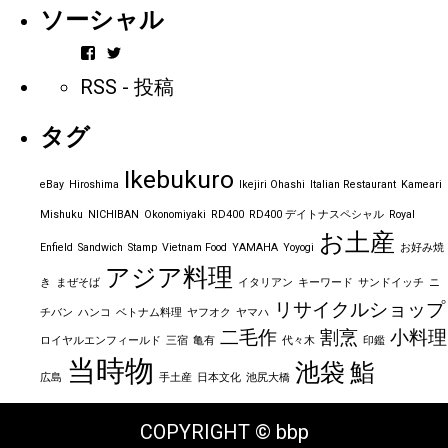
ソーシャル
vintageorder
https_bbp_jp
さ
さ
RSS - 投稿
ん
ん
の
の
プ
プ
タグ
ロ
ロ
フ
フ
ィ
ィ
Ikebukuro
ー
ー
eBay
Hiroshima
Ikejiri Ohashi
Italian Restaurant
Kameari
ル
ル
を
を
Mishuku
NICHIBAN
Okonomiyaki
RD400
RD400 デイトナスペシャル
Royal
Facebook
Twitter
お土産
で
で
Enfield
Sandwich
Stamp
Vietnam Food
YAMAHA
Yoyogi
お好み焼
表
表
アジア料理
示
示
き
まぜそば
イタリアン
キーワード
サンドイッチ
ニ
リサイクルショップ
チバン
ハンコ
ベトナム料理
ヤフオク
ヤマハ
二毛作
割烹
小料理
ロイヤルエンフィールド
三宿
亀有
代々木
印鑑
当時物
池袋
鮨
広島
手土産
日本文化
池尻大橋
COPYRIGHT © bbp