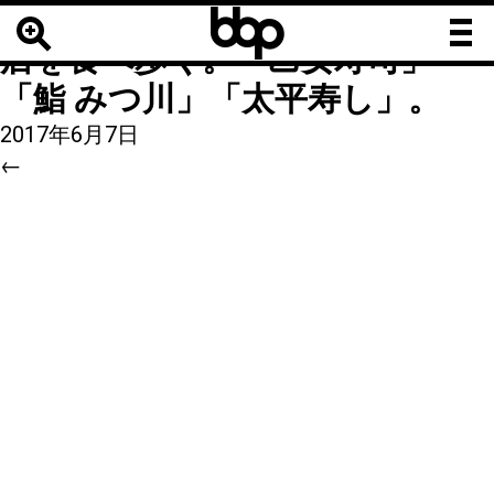
b
b
10
|
←
【金沢で寿司三昧】有名
b
店を食べ歩く。「乙女寿司」
「鮨 みつ川」「太平寿し」。
2017年6月7日
←