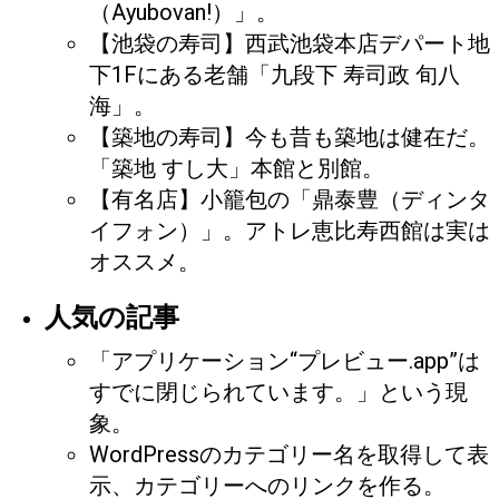
（Ayubovan!）」。
【池袋の寿司】西武池袋本店デパート地
下1Fにある老舗「九段下 寿司政 旬八
海」。
【築地の寿司】今も昔も築地は健在だ。
「築地 すし大」本館と別館。
【有名店】小籠包の「鼎泰豊（ディンタ
イフォン）」。アトレ恵比寿西館は実は
オススメ。
人気の記事
「アプリケーション“プレビュー.app”は
すでに閉じられています。」という現
象。
WordPressのカテゴリー名を取得して表
示、カテゴリーへのリンクを作る。