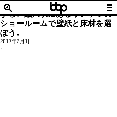
b
b
23
|
←
事務所を安くカッコよく
b
する。品川駅にあるサンゲツの
ショールームで壁紙と床材を選
ぼう。
2017年6月1日
←