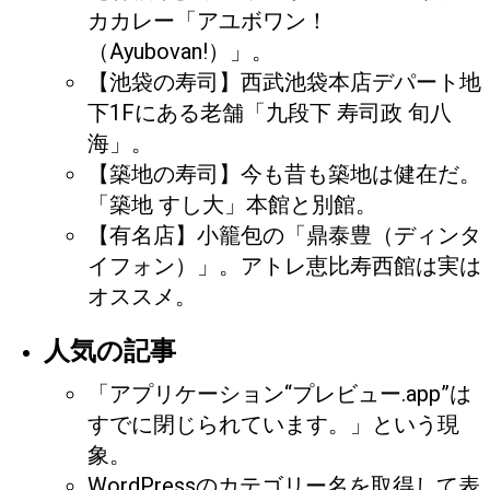
カカレー「アユボワン！
（Ayubovan!）」。
【池袋の寿司】西武池袋本店デパート地
下1Fにある老舗「九段下 寿司政 旬八
海」。
【築地の寿司】今も昔も築地は健在だ。
「築地 すし大」本館と別館。
【有名店】小籠包の「鼎泰豊（ディンタ
イフォン）」。アトレ恵比寿西館は実は
オススメ。
人気の記事
「アプリケーション“プレビュー.app”は
すでに閉じられています。」という現
象。
WordPressのカテゴリー名を取得して表