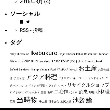
2016年3月
(4)
ソーシャル
vintageorder
https_bbp_jp
さ
さ
RSS - 投稿
ん
ん
の
の
プ
プ
タグ
ロ
ロ
フ
フ
ィ
ィ
Ikebukuro
ー
ー
eBay
Hiroshima
Ikejiri Ohashi
Italian Restaurant
Kameari
ル
ル
を
を
Mishuku
NICHIBAN
Okonomiyaki
RD400
RD400 デイトナスペシャル
Royal
Facebook
Twitter
お土産
で
で
Enfield
Sandwich
Stamp
Vietnam Food
YAMAHA
Yoyogi
お好み焼
表
表
アジア料理
示
示
き
まぜそば
イタリアン
キーワード
サンドイッチ
ニ
リサイクルショップ
チバン
ハンコ
ベトナム料理
ヤフオク
ヤマハ
二毛作
割烹
小料理
ロイヤルエンフィールド
三宿
亀有
代々木
印鑑
当時物
池袋
鮨
広島
手土産
日本文化
池尻大橋