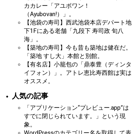
カカレー「アユボワン！
（Ayubovan!）」。
【池袋の寿司】西武池袋本店デパート地
下1Fにある老舗「九段下 寿司政 旬八
海」。
【築地の寿司】今も昔も築地は健在だ。
「築地 すし大」本館と別館。
【有名店】小籠包の「鼎泰豊（ディンタ
イフォン）」。アトレ恵比寿西館は実は
オススメ。
人気の記事
「アプリケーション“プレビュー.app”は
すでに閉じられています。」という現
象。
WordPressのカテゴリー名を取得して表