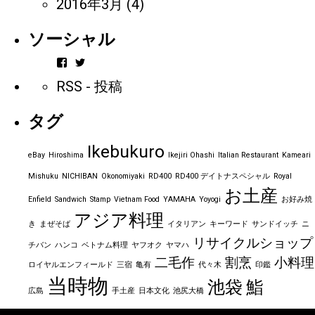
2016年3月
(4)
ソーシャル
vintageorder
https_bbp_jp
さ
さ
RSS - 投稿
ん
ん
の
の
プ
プ
タグ
ロ
ロ
フ
フ
ィ
ィ
Ikebukuro
ー
ー
eBay
Hiroshima
Ikejiri Ohashi
Italian Restaurant
Kameari
ル
ル
を
を
Mishuku
NICHIBAN
Okonomiyaki
RD400
RD400 デイトナスペシャル
Royal
Facebook
Twitter
お土産
で
で
Enfield
Sandwich
Stamp
Vietnam Food
YAMAHA
Yoyogi
お好み焼
表
表
アジア料理
示
示
き
まぜそば
イタリアン
キーワード
サンドイッチ
ニ
リサイクルショップ
チバン
ハンコ
ベトナム料理
ヤフオク
ヤマハ
二毛作
割烹
小料理
ロイヤルエンフィールド
三宿
亀有
代々木
印鑑
当時物
池袋
鮨
広島
手土産
日本文化
池尻大橋