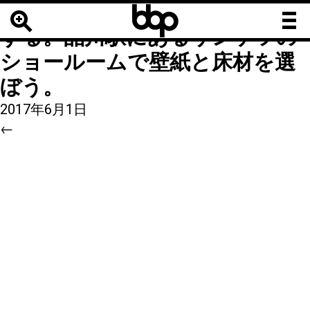
b
b
16
|
←
事務所を安くカッコよく
b
する。品川駅にあるサンゲツの
ショールームで壁紙と床材を選
ぼう。
2017年6月1日
←