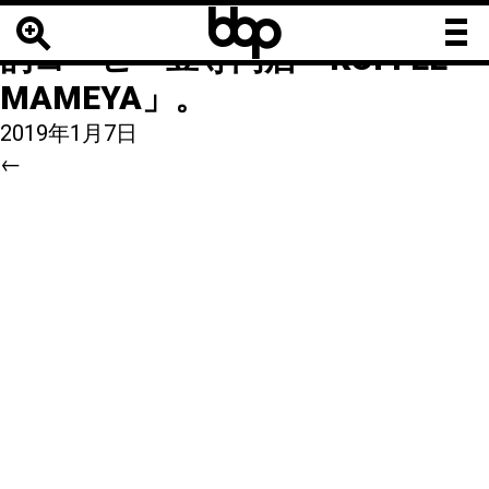
b
b
5
|
←
【有名店】裏原宿の隠れ家
b
的コーヒー豆専門店「KOFFEE
MAMEYA」。
2019年1月7日
←