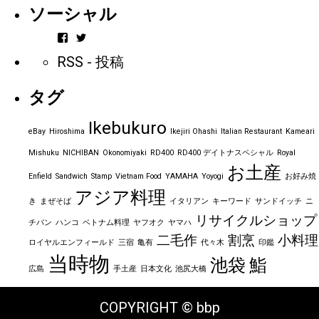
ソーシャル
vintageorder
https_bbp_jp
さ
さ
RSS - 投稿
ん
ん
の
の
プ
プ
タグ
ロ
ロ
フ
フ
ィ
ィ
Ikebukuro
ー
ー
eBay
Hiroshima
Ikejiri Ohashi
Italian Restaurant
Kameari
ル
ル
を
を
Mishuku
NICHIBAN
Okonomiyaki
RD400
RD400 デイトナスペシャル
Royal
Facebook
Twitter
お土産
で
で
Enfield
Sandwich
Stamp
Vietnam Food
YAMAHA
Yoyogi
お好み焼
表
表
アジア料理
示
示
き
まぜそば
イタリアン
キーワード
サンドイッチ
ニ
リサイクルショップ
チバン
ハンコ
ベトナム料理
ヤフオク
ヤマハ
二毛作
割烹
小料理
ロイヤルエンフィールド
三宿
亀有
代々木
印鑑
当時物
池袋
鮨
広島
手土産
日本文化
池尻大橋
COPYRIGHT © bbp