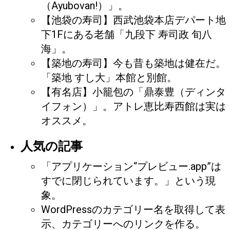
（Ayubovan!）」。
【池袋の寿司】西武池袋本店デパート地
下1Fにある老舗「九段下 寿司政 旬八
海」。
【築地の寿司】今も昔も築地は健在だ。
「築地 すし大」本館と別館。
【有名店】小籠包の「鼎泰豊（ディンタ
イフォン）」。アトレ恵比寿西館は実は
オススメ。
人気の記事
「アプリケーション“プレビュー.app”は
すでに閉じられています。」という現
象。
WordPressのカテゴリー名を取得して表
示、カテゴリーへのリンクを作る。