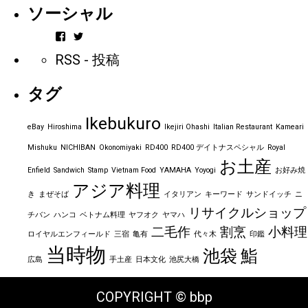
ソーシャル
vintageorder
https_bbp_jp
さ
さ
RSS - 投稿
ん
ん
の
の
プ
プ
タグ
ロ
ロ
フ
フ
ィ
ィ
Ikebukuro
ー
ー
eBay
Hiroshima
Ikejiri Ohashi
Italian Restaurant
Kameari
ル
ル
を
を
Mishuku
NICHIBAN
Okonomiyaki
RD400
RD400 デイトナスペシャル
Royal
Facebook
Twitter
お土産
で
で
Enfield
Sandwich
Stamp
Vietnam Food
YAMAHA
Yoyogi
お好み焼
表
表
アジア料理
示
示
き
まぜそば
イタリアン
キーワード
サンドイッチ
ニ
リサイクルショップ
チバン
ハンコ
ベトナム料理
ヤフオク
ヤマハ
二毛作
割烹
小料理
ロイヤルエンフィールド
三宿
亀有
代々木
印鑑
当時物
池袋
鮨
広島
手土産
日本文化
池尻大橋
COPYRIGHT © bbp