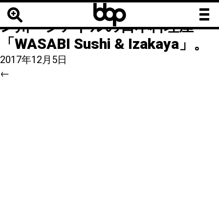
b
b
12
|
←
【海外居酒屋】ワシント
b
ン州・シアトルの日本料理屋
「WASABI Sushi & Izakaya」。
2017年12月5日
←