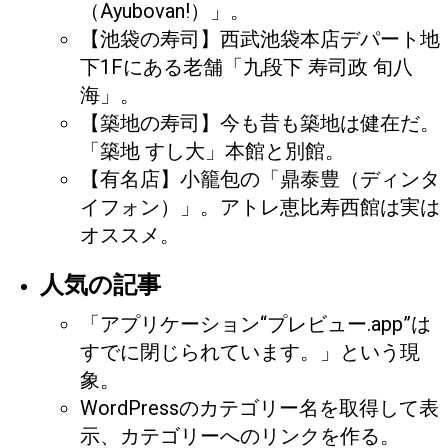
（Ayubovan!）」。
【池袋の寿司】西武池袋本店デパート地
下1Fにある老舗「九段下 寿司政 旬八
海」。
【築地の寿司】今も昔も築地は健在だ。
「築地 すし大」本館と別館。
【有名店】小籠包の「鼎泰豊（ディンタ
イフォン）」。アトレ恵比寿西館は実は
オススメ。
人気の記事
「アプリケーション“プレビュー.app”は
すでに閉じられています。」という現
象。
WordPressのカテゴリー名を取得して表
示、カテゴリーへのリンクを作る。