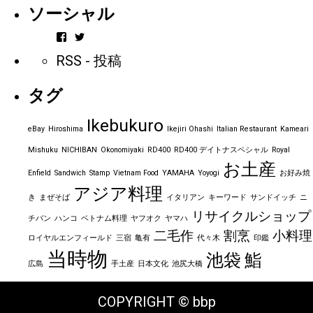
ソーシャル
vintageorder
https_bbp_jp
さ
さ
RSS - 投稿
ん
ん
の
の
プ
プ
タグ
ロ
ロ
フ
フ
ィ
ィ
Ikebukuro
ー
ー
eBay
Hiroshima
Ikejiri Ohashi
Italian Restaurant
Kameari
ル
ル
を
を
Mishuku
NICHIBAN
Okonomiyaki
RD400
RD400 デイトナスペシャル
Royal
Facebook
Twitter
お土産
で
で
Enfield
Sandwich
Stamp
Vietnam Food
YAMAHA
Yoyogi
お好み焼
表
表
アジア料理
示
示
き
まぜそば
イタリアン
キーワード
サンドイッチ
ニ
リサイクルショップ
チバン
ハンコ
ベトナム料理
ヤフオク
ヤマハ
二毛作
割烹
小料理
ロイヤルエンフィールド
三宿
亀有
代々木
印鑑
当時物
池袋
鮨
広島
手土産
日本文化
池尻大橋
COPYRIGHT © bbp