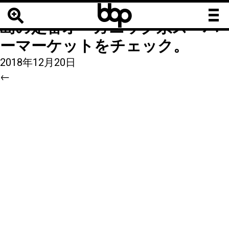
b
b
36
|
←
【海外スーパー】オアフ
b
島の定番オーガニック系スーパ
ーマーケットをチェック。
2018年12月20日
←