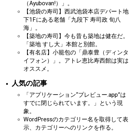
（Ayubovan!）」。
【池袋の寿司】西武池袋本店デパート地
下1Fにある老舗「九段下 寿司政 旬八
海」。
【築地の寿司】今も昔も築地は健在だ。
「築地 すし大」本館と別館。
【有名店】小籠包の「鼎泰豊（ディンタ
イフォン）」。アトレ恵比寿西館は実は
オススメ。
人気の記事
「アプリケーション“プレビュー.app”は
すでに閉じられています。」という現
象。
WordPressのカテゴリー名を取得して表
示、カテゴリーへのリンクを作る。