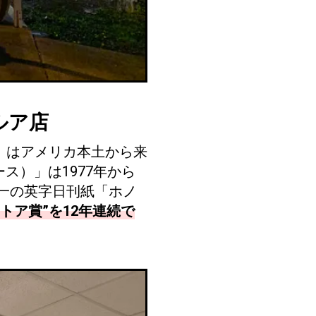
イルア店
ト）」はアメリカ本土から来
ース）」は1977年から
一の英字日刊紙「ホノ
ストア賞”を12年連続で