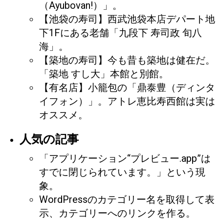
（Ayubovan!）」。
【池袋の寿司】西武池袋本店デパート地
下1Fにある老舗「九段下 寿司政 旬八
海」。
【築地の寿司】今も昔も築地は健在だ。
「築地 すし大」本館と別館。
【有名店】小籠包の「鼎泰豊（ディンタ
イフォン）」。アトレ恵比寿西館は実は
オススメ。
人気の記事
「アプリケーション“プレビュー.app”は
すでに閉じられています。」という現
象。
WordPressのカテゴリー名を取得して表
示、カテゴリーへのリンクを作る。