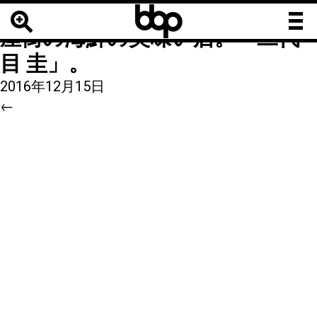
b
b
9
|
←
上野湯島、仲町通りの飲み
b
屋街の海鮮の美味い店。「二代
目 圭」。
2016年12月15日
←