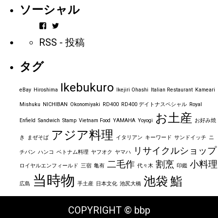
ソーシャル
vintageorder
https_bbp_jp
さ
さ
RSS - 投稿
ん
ん
の
の
プ
プ
タグ
ロ
ロ
フ
フ
ィ
ィ
Ikebukuro
ー
ー
eBay
Hiroshima
Ikejiri Ohashi
Italian Restaurant
Kameari
ル
ル
を
を
Mishuku
NICHIBAN
Okonomiyaki
RD400
RD400 デイトナスペシャル
Royal
Facebook
Twitter
お土産
で
で
Enfield
Sandwich
Stamp
Vietnam Food
YAMAHA
Yoyogi
お好み焼
表
表
アジア料理
示
示
き
まぜそば
イタリアン
キーワード
サンドイッチ
ニ
リサイクルショップ
チバン
ハンコ
ベトナム料理
ヤフオク
ヤマハ
二毛作
割烹
小料理
ロイヤルエンフィールド
三宿
亀有
代々木
印鑑
当時物
池袋
鮨
広島
手土産
日本文化
池尻大橋
COPYRIGHT © bbp