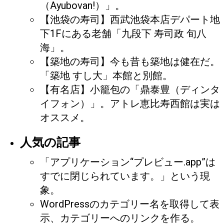
（Ayubovan!）」。
【池袋の寿司】西武池袋本店デパート地
下1Fにある老舗「九段下 寿司政 旬八
海」。
【築地の寿司】今も昔も築地は健在だ。
「築地 すし大」本館と別館。
【有名店】小籠包の「鼎泰豊（ディンタ
イフォン）」。アトレ恵比寿西館は実は
オススメ。
人気の記事
「アプリケーション“プレビュー.app”は
すでに閉じられています。」という現
象。
WordPressのカテゴリー名を取得して表
示、カテゴリーへのリンクを作る。