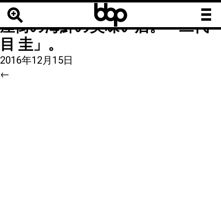
b
b
4
|
←
上野湯島、仲町通りの飲み
b
屋街の海鮮の美味い店。「二代
目 圭」。
2016年12月15日
←