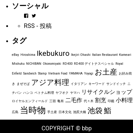
ソーシャル
vintageorder
https_bbp_jp
さ
さ
RSS - 投稿
ん
ん
の
の
プ
プ
タグ
ロ
ロ
フ
フ
ィ
ィ
Ikebukuro
ー
ー
eBay
Hiroshima
Ikejiri Ohashi
Italian Restaurant
Kameari
ル
ル
を
を
Mishuku
NICHIBAN
Okonomiyaki
RD400
RD400 デイトナスペシャル
Royal
Facebook
Twitter
お土産
で
で
Enfield
Sandwich
Stamp
Vietnam Food
YAMAHA
Yoyogi
お好み焼
表
表
アジア料理
示
示
き
まぜそば
イタリアン
キーワード
サンドイッチ
ニ
リサイクルショップ
チバン
ハンコ
ベトナム料理
ヤフオク
ヤマハ
二毛作
割烹
小料理
ロイヤルエンフィールド
三宿
亀有
代々木
印鑑
当時物
池袋
鮨
広島
手土産
日本文化
池尻大橋
COPYRIGHT © bbp