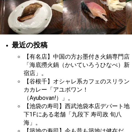
最近の投稿
【有名店】中国の方お墨付き火鍋専門店
「海底撈火鍋（かいていろうひなべ）新
宿店」。
【谷根千】オシャレ系カフェのスリラン
カカレー「アユボワン！
（Ayubovan!）」。
【池袋の寿司】西武池袋本店デパート地
下1Fにある老舗「九段下 寿司政 旬八
海」。
【築地の寿司】今も昔も築地は健在だ。