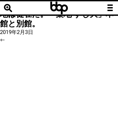
b
b
5
|
←
【築地の寿司】今も昔も築
b
地は健在だ。「築地 すし大」本
館と別館。
2019年2月3日
←