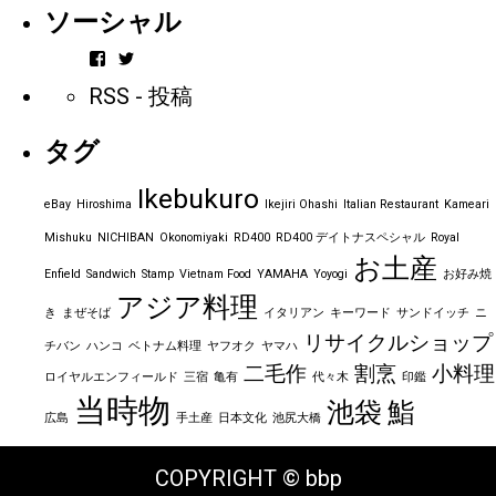
ソーシャル
vintageorder
https_bbp_jp
さ
さ
RSS - 投稿
ん
ん
の
の
プ
プ
タグ
ロ
ロ
フ
フ
ィ
ィ
Ikebukuro
ー
ー
eBay
Hiroshima
Ikejiri Ohashi
Italian Restaurant
Kameari
ル
ル
を
を
Mishuku
NICHIBAN
Okonomiyaki
RD400
RD400 デイトナスペシャル
Royal
Facebook
Twitter
お土産
で
で
Enfield
Sandwich
Stamp
Vietnam Food
YAMAHA
Yoyogi
お好み焼
表
表
アジア料理
示
示
き
まぜそば
イタリアン
キーワード
サンドイッチ
ニ
リサイクルショップ
チバン
ハンコ
ベトナム料理
ヤフオク
ヤマハ
二毛作
割烹
小料理
ロイヤルエンフィールド
三宿
亀有
代々木
印鑑
当時物
池袋
鮨
広島
手土産
日本文化
池尻大橋
COPYRIGHT © bbp