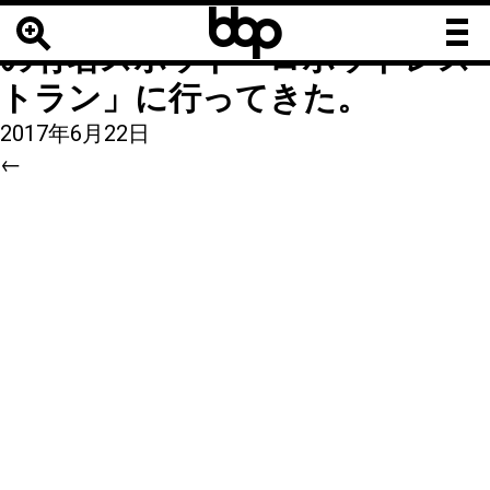
b
b
2
|
←
今更ながら、外国人観光客
b
の有名スポット「ロボットレス
トラン」に行ってきた。
2017年6月22日
←