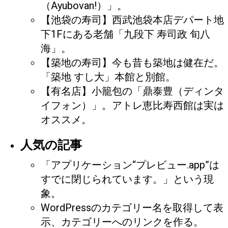
（Ayubovan!）」。
【池袋の寿司】西武池袋本店デパート地
下1Fにある老舗「九段下 寿司政 旬八
海」。
【築地の寿司】今も昔も築地は健在だ。
「築地 すし大」本館と別館。
【有名店】小籠包の「鼎泰豊（ディンタ
イフォン）」。アトレ恵比寿西館は実は
オススメ。
人気の記事
「アプリケーション“プレビュー.app”は
すでに閉じられています。」という現
象。
WordPressのカテゴリー名を取得して表
示、カテゴリーへのリンクを作る。