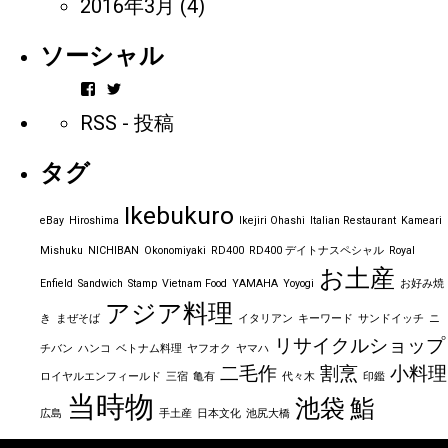
2016年3月
(4)
ソーシャル
vintageorder
https_bbp_jp
さ
さ
RSS - 投稿
ん
ん
の
の
プ
プ
タグ
ロ
ロ
フ
フ
ィ
ィ
Ikebukuro
ー
ー
eBay
Hiroshima
Ikejiri Ohashi
Italian Restaurant
Kameari
ル
ル
を
を
Mishuku
NICHIBAN
Okonomiyaki
RD400
RD400 デイトナスペシャル
Royal
Facebook
Twitter
お土産
で
で
Enfield
Sandwich
Stamp
Vietnam Food
YAMAHA
Yoyogi
お好み焼
表
表
アジア料理
示
示
き
まぜそば
イタリアン
キーワード
サンドイッチ
ニ
リサイクルショップ
チバン
ハンコ
ベトナム料理
ヤフオク
ヤマハ
二毛作
割烹
小料理
ロイヤルエンフィールド
三宿
亀有
代々木
印鑑
当時物
池袋
鮨
広島
手土産
日本文化
池尻大橋