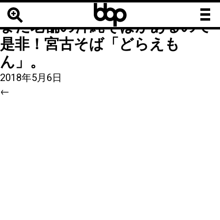
b
b
8
|
←
【沖縄そば】国際通りにも
b
まだ老舗の沖縄そばがあるので
是非！宮古そば「どらえも
ん」。
2018年5月6日
←