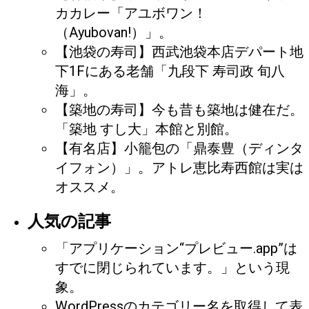
カカレー「アユボワン！
（Ayubovan!）」。
【池袋の寿司】西武池袋本店デパート地
下1Fにある老舗「九段下 寿司政 旬八
海」。
【築地の寿司】今も昔も築地は健在だ。
「築地 すし大」本館と別館。
【有名店】小籠包の「鼎泰豊（ディンタ
イフォン）」。アトレ恵比寿西館は実は
オススメ。
人気の記事
「アプリケーション“プレビュー.app”は
すでに閉じられています。」という現
象。
WordPressのカテゴリー名を取得して表