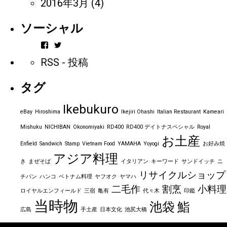
2016年3月
(4)
ソーシャル
vintageorder
https_bbp_jp
さ
さ
RSS - 投稿
ん
ん
の
の
プ
プ
タグ
ロ
ロ
フ
フ
ィ
ィ
Ikebukuro
ー
ー
eBay
Hiroshima
Ikejiri Ohashi
Italian Restaurant
Kameari
ル
ル
を
を
Mishuku
NICHIBAN
Okonomiyaki
RD400
RD400 デイトナスペシャル
Royal
Facebook
Twitter
お土産
で
で
Enfield
Sandwich
Stamp
Vietnam Food
YAMAHA
Yoyogi
お好み焼
表
表
アジア料理
示
示
き
まぜそば
イタリアン
キーワード
サンドイッチ
ニ
リサイクルショップ
チバン
ハンコ
ベトナム料理
ヤフオク
ヤマハ
二毛作
割烹
小料理
ロイヤルエンフィールド
三宿
亀有
代々木
印鑑
当時物
池袋
鮨
広島
手土産
日本文化
池尻大橋