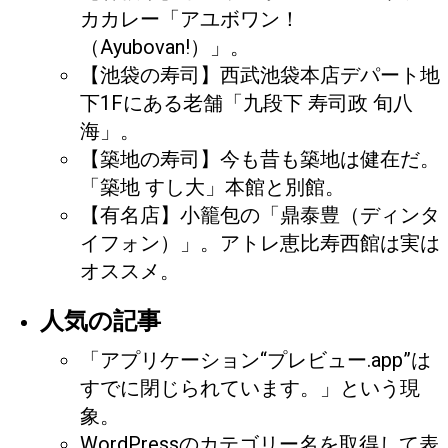
カカレー「アユボワン！
（Ayubovan!）」。
【池袋の寿司】西武池袋本店デパート地
下1Fにある老舗「九段下 寿司政 旬八
海」。
【築地の寿司】今も昔も築地は健在だ。
「築地 すし大」本館と別館。
【有名店】小籠包の「鼎泰豊（ディンタ
イフォン）」。アトレ恵比寿西館は実は
オススメ。
人気の記事
「アプリケーション“プレビュー.app”は
すでに閉じられています。」という現
象。
WordPressのカテゴリー名を取得して表