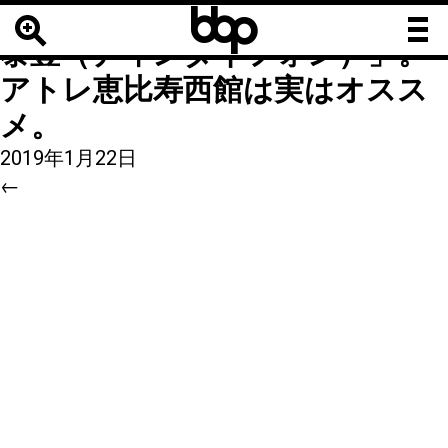
b
b
11
|
←
【有名店】小籠包の「鼎
b
泰豊（ディンタイフォン）」。
アトレ恵比寿西館は実はオスス
メ。
2019年1月22日
←