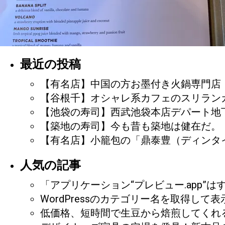
最近の投稿
【有名店】中国の方お墨付き火鍋専門店
【谷根千】オシャレ系カフェのスリランカカ
【池袋の寿司】西武池袋本店デパート地下
【築地の寿司】今も昔も築地は健在だ。
【有名店】小籠包の「鼎泰豊（ディンタ
人気の記事
「アプリケーション“プレビュー.app”
WordPressのカテゴリー名を取得し
低価格、短時間で生豆から焙煎してくれ