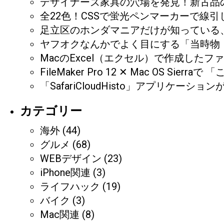
デザイナーズ家具の穴場を発見！新古品の
全22色！CSSで蛍光ペンマーカーで線
足立区のホンダマニアだけが知っている、CB
ヤフオクなんかでよく目にする「当時物
MacのExcel（エクセル）で作成し
FileMaker Pro 12 ✕ Mac O
「SafariCloudHisto」アプリケ
カテゴリー
海外
(44)
グルメ
(68)
WEBデザイン
(23)
iPhone関連
(3)
ライフハック
(19)
バイク
(3)
Mac関連
(8)