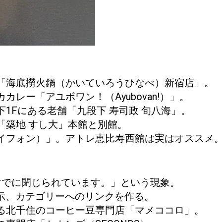
「海底撈火鍋（かいていろうひなべ）新宿店」。
レー「アユボワン！（Ayubovan!）」。
1Fにある老舗「九段下 寿司政 旬八海」。
「築地 すし大」本館と別館。
イフォン）」。アトレ恵比寿西館は実はオススメ
はすでに閉じられています。」という現象。
て表示、カテゴリーへのリンクを作る。
る北千住のコーヒー豆専門店「マメココロ」。