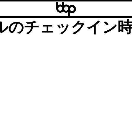
b
b
】DUKE’S WAI
b
ルのチェックイン