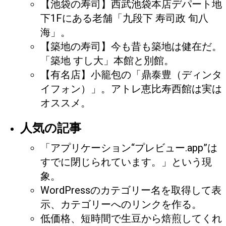
【池袋の寿司】西武池袋本店デパート地
下1Fにある老舗「九段下 寿司政 旬八
海」。
【築地の寿司】今も昔も築地は健在だ。
「築地 すし大」本館と別館。
【有名店】小籠包の「鼎泰豊（ディンタ
イフォン）」。アトレ恵比寿西館は実は
オススメ。
人気の記事
「アプリケーション“プレビュー.app”は
すでに閉じられています。」という現
象。
WordPressのカテゴリー名を取得して表
示、カテゴリーへのリンクを作る。
低価格、短時間で生豆から焙煎してくれ