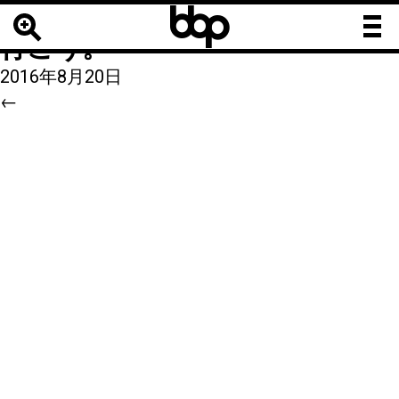
b
b
47
|
←
WEBサイトは「https」で
b
行こう。
2016年8月20日
←