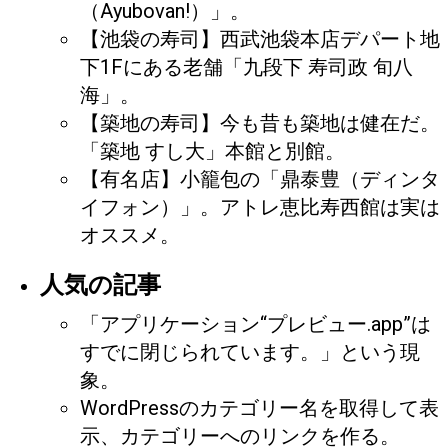
（Ayubovan!）」。
【池袋の寿司】西武池袋本店デパート地
下1Fにある老舗「九段下 寿司政 旬八
海」。
【築地の寿司】今も昔も築地は健在だ。
「築地 すし大」本館と別館。
【有名店】小籠包の「鼎泰豊（ディンタ
イフォン）」。アトレ恵比寿西館は実は
オススメ。
人気の記事
「アプリケーション“プレビュー.app”は
すでに閉じられています。」という現
象。
WordPressのカテゴリー名を取得して表
示、カテゴリーへのリンクを作る。