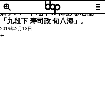
b
b
4
|
←
【池袋の寿司】西武池袋本
b
店デパート地下1Fにある老舗
「九段下 寿司政 旬八海」。
2019年2月13日
←