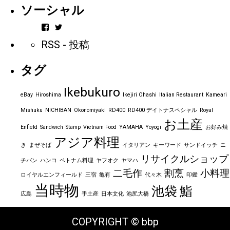
ソーシャル
vintageorder
https_bbp_jp
さ
さ
RSS - 投稿
ん
ん
の
の
プ
プ
タグ
ロ
ロ
フ
フ
ィ
ィ
Ikebukuro
ー
ー
eBay
Hiroshima
Ikejiri Ohashi
Italian Restaurant
Kameari
ル
ル
を
を
Mishuku
NICHIBAN
Okonomiyaki
RD400
RD400 デイトナスペシャル
Royal
Facebook
Twitter
お土産
で
で
Enfield
Sandwich
Stamp
Vietnam Food
YAMAHA
Yoyogi
お好み焼
表
表
アジア料理
示
示
き
まぜそば
イタリアン
キーワード
サンドイッチ
ニ
リサイクルショップ
チバン
ハンコ
ベトナム料理
ヤフオク
ヤマハ
二毛作
割烹
小料理
ロイヤルエンフィールド
三宿
亀有
代々木
印鑑
当時物
池袋
鮨
広島
手土産
日本文化
池尻大橋
COPYRIGHT © bbp