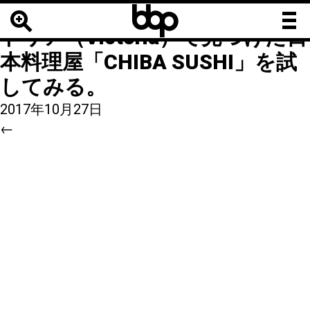
b
b
9
|
←
【海外寿司】カナダ、ビク
b
トリア（Victoria）で見つけた日
本料理屋「CHIBA SUSHI」を試
してみる。
2017年10月27日
←