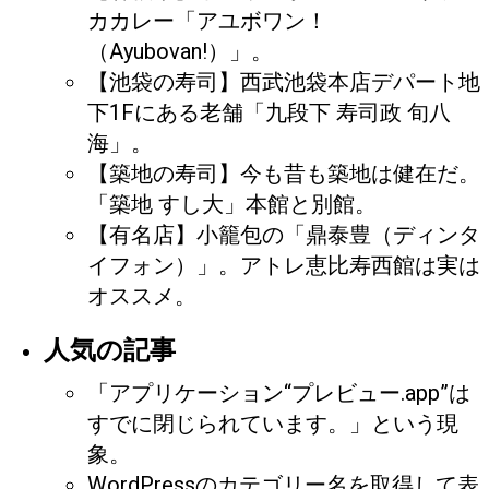
カカレー「アユボワン！
（Ayubovan!）」。
【池袋の寿司】西武池袋本店デパート地
下1Fにある老舗「九段下 寿司政 旬八
海」。
【築地の寿司】今も昔も築地は健在だ。
「築地 すし大」本館と別館。
【有名店】小籠包の「鼎泰豊（ディンタ
イフォン）」。アトレ恵比寿西館は実は
オススメ。
人気の記事
「アプリケーション“プレビュー.app”は
すでに閉じられています。」という現
象。
WordPressのカテゴリー名を取得して表