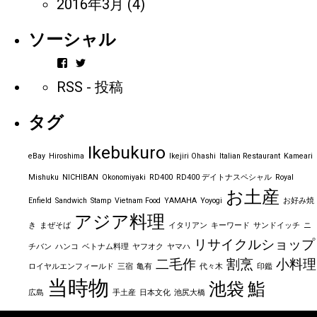
2016年3月
(4)
ソーシャル
vintageorder
https_bbp_jp
さ
さ
RSS - 投稿
ん
ん
の
の
プ
プ
タグ
ロ
ロ
フ
フ
ィ
ィ
Ikebukuro
ー
ー
eBay
Hiroshima
Ikejiri Ohashi
Italian Restaurant
Kameari
ル
ル
を
を
Mishuku
NICHIBAN
Okonomiyaki
RD400
RD400 デイトナスペシャル
Royal
Facebook
Twitter
お土産
で
で
Enfield
Sandwich
Stamp
Vietnam Food
YAMAHA
Yoyogi
お好み焼
表
表
アジア料理
示
示
き
まぜそば
イタリアン
キーワード
サンドイッチ
ニ
リサイクルショップ
チバン
ハンコ
ベトナム料理
ヤフオク
ヤマハ
二毛作
割烹
小料理
ロイヤルエンフィールド
三宿
亀有
代々木
印鑑
当時物
池袋
鮨
広島
手土産
日本文化
池尻大橋