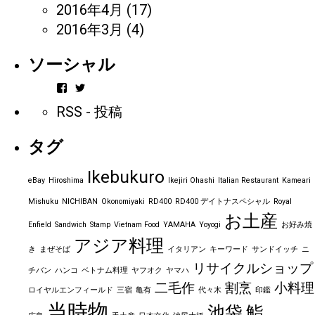
2016年4月
(17)
2016年3月
(4)
ソーシャル
vintageorder
https_bbp_jp
さ
さ
RSS - 投稿
ん
ん
の
の
プ
プ
タグ
ロ
ロ
フ
フ
ィ
ィ
Ikebukuro
ー
ー
eBay
Hiroshima
Ikejiri Ohashi
Italian Restaurant
Kameari
ル
ル
を
を
Mishuku
NICHIBAN
Okonomiyaki
RD400
RD400 デイトナスペシャル
Royal
Facebook
Twitter
お土産
で
で
Enfield
Sandwich
Stamp
Vietnam Food
YAMAHA
Yoyogi
お好み焼
表
表
アジア料理
示
示
き
まぜそば
イタリアン
キーワード
サンドイッチ
ニ
リサイクルショップ
チバン
ハンコ
ベトナム料理
ヤフオク
ヤマハ
二毛作
割烹
小料理
ロイヤルエンフィールド
三宿
亀有
代々木
印鑑
当時物
池袋
鮨