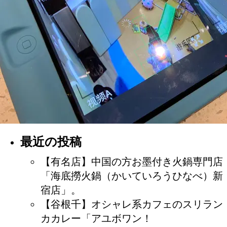
最近の投稿
【有名店】中国の方お墨付き火鍋専門店
「海底撈火鍋（かいていろうひなべ）新
宿店」。
【谷根千】オシャレ系カフェのスリラン
カカレー「アユボワン！