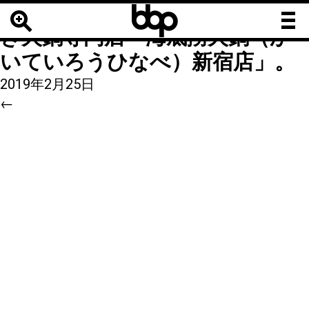
b
b
6
|
←
【有名店】中国の方お墨付
b
き火鍋専門店「海底撈火鍋（か
いていろうひなべ）新宿店」。
2019年2月25日
←