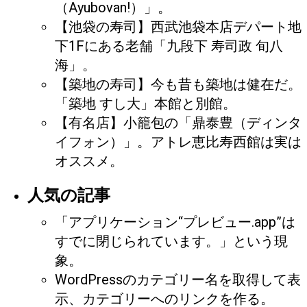
（Ayubovan!）」。
【池袋の寿司】西武池袋本店デパート地
下1Fにある老舗「九段下 寿司政 旬八
海」。
【築地の寿司】今も昔も築地は健在だ。
「築地 すし大」本館と別館。
【有名店】小籠包の「鼎泰豊（ディンタ
イフォン）」。アトレ恵比寿西館は実は
オススメ。
人気の記事
「アプリケーション“プレビュー.app”は
すでに閉じられています。」という現
象。
WordPressのカテゴリー名を取得して表
示、カテゴリーへのリンクを作る。