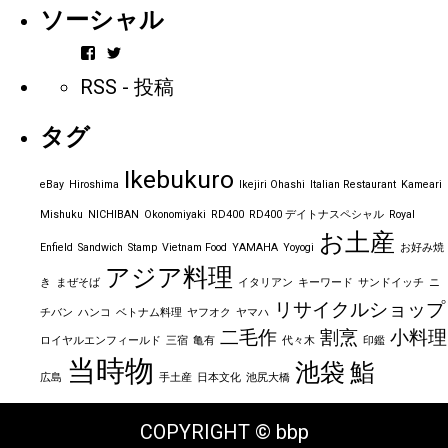
ソーシャル
vintageorder
https_bbp_jp
さ
さ
RSS - 投稿
ん
ん
の
の
プ
プ
タグ
ロ
ロ
フ
フ
ィ
ィ
Ikebukuro
ー
ー
eBay
Hiroshima
Ikejiri Ohashi
Italian Restaurant
Kameari
ル
ル
を
を
Mishuku
NICHIBAN
Okonomiyaki
RD400
RD400 デイトナスペシャル
Royal
Facebook
Twitter
お土産
で
で
Enfield
Sandwich
Stamp
Vietnam Food
YAMAHA
Yoyogi
お好み焼
表
表
アジア料理
示
示
き
まぜそば
イタリアン
キーワード
サンドイッチ
ニ
リサイクルショップ
チバン
ハンコ
ベトナム料理
ヤフオク
ヤマハ
二毛作
割烹
小料理
ロイヤルエンフィールド
三宿
亀有
代々木
印鑑
当時物
池袋
鮨
広島
手土産
日本文化
池尻大橋
COPYRIGHT © bbp