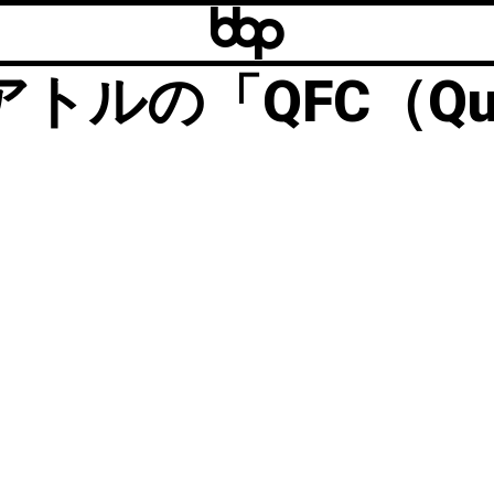
b
b
パー】海外でスーパ
b
の「QFC（Qualli