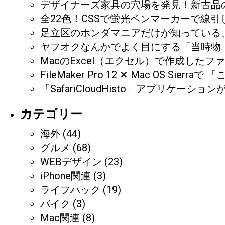
デザイナーズ家具の穴場を発見！新古品の
全22色！CSSで蛍光ペンマーカーで線
足立区のホンダマニアだけが知っている、CB
ヤフオクなんかでよく目にする「当時物
MacのExcel（エクセル）で作成し
FileMaker Pro 12 ✕ Mac O
「SafariCloudHisto」アプリケ
カテゴリー
海外
(44)
グルメ
(68)
WEBデザイン
(23)
iPhone関連
(3)
ライフハック
(19)
バイク
(3)
Mac関連
(8)