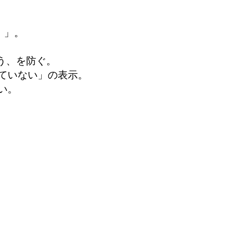
）」。
まう、を防ぐ。
ルされていない」の表示。
ない。