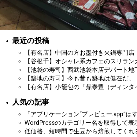
最近の投稿
【有名店】中国の方お墨付き火鍋専門店
【谷根千】オシャレ系カフェのスリランカカ
【池袋の寿司】西武池袋本店デパート地下
【築地の寿司】今も昔も築地は健在だ。
【有名店】小籠包の「鼎泰豊（ディンタ
人気の記事
「アプリケーション“プレビュー.app”
WordPressのカテゴリー名を取得し
低価格、短時間で生豆から焙煎してくれ