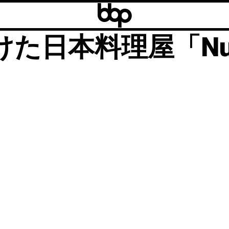
b
b
ナダ、ビクトリア（V
b
日本料理屋「Nubo 