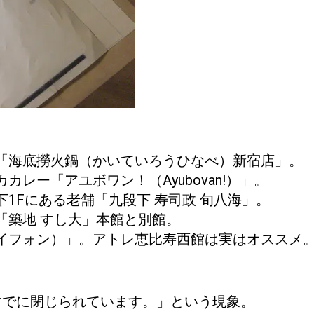
「海底撈火鍋（かいていろうひなべ）新宿店」。
レー「アユボワン！（Ayubovan!）」。
1Fにある老舗「九段下 寿司政 旬八海」。
「築地 すし大」本館と別館。
イフォン）」。アトレ恵比寿西館は実はオススメ
はすでに閉じられています。」という現象。