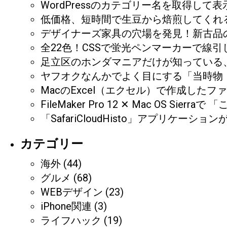
WordPressのカテゴリー名を取得し
低価格、短時間で生豆から焙煎してくれ
デザイナーズ家具の穴場を発見！新古品の
全22色！CSSで蛍光ペンマーカーで線
足立区のホンダマニアだけが知っている、CB
ヤフオクなんかでよく目にする「当時物
MacのExcel（エクセル）で作成し
FileMaker Pro 12 ✕ Mac O
「SafariCloudHisto」アプリケ
カテゴリー
海外
(44)
グルメ
(68)
WEBデザイン
(23)
iPhone関連
(3)
ライフハック
(19)