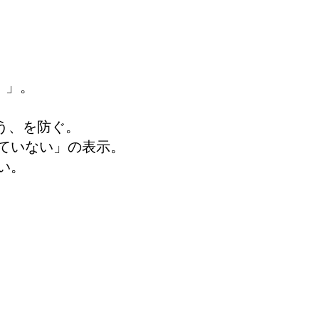
）」。
まう、を防ぐ。
ルされていない」の表示。
ない。