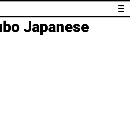
ictoria）のダ
Japanese